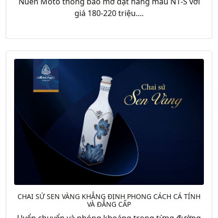
Nuen Moto thông báo mở đặt hàng mẫu N1-S với
giá 180-220 triệu....
CHAI SỨ SEN VÀNG KHẲNG ĐỊNH PHONG CÁCH CÁ TÍNH
VÀ ĐẲNG CẤP