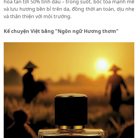
hòa tan tới 50% tinh dầu – trong suốt, bốc tỏa mạnh mẽ
và lưu hương bền bỉ trên da, đồng thời an toàn, dịu nhẹ
và thân thiện với môi trường.
Kể chuyện Việt bằng "Ngôn ngữ Hương thơm"