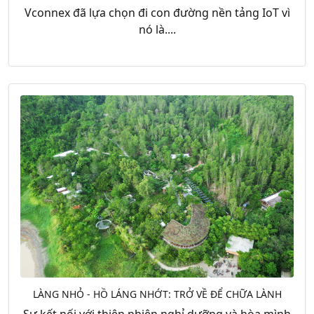
Vconnex đã lựa chọn đi con đường nền tảng IoT vì
nó là....
LÀNG NHỎ - HỒ LÁNG NHỚT: TRỞ VỀ ĐỂ CHỮA LÀNH
Sự kết nối với thiên nhiên nghỉ dưỡng và hòa mình