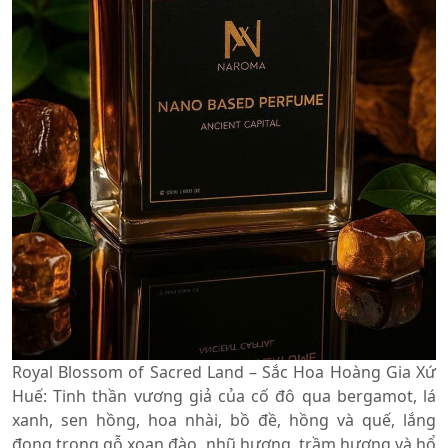
Royal Blossom of Sacred Land – Sắc Hoa Hoàng Gia Xứ
Huế: Tinh thần vương giả của cố đô qua bergamot, lá
xanh, sen hồng, hoa nhài, bồ đề, hồng và quế, lắng
đọng trong gỗ xoan đào, nhũ hương, trầm hương và hổ