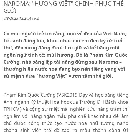
NAROMA: "HƯƠNG VIỆT" CHINH PHỤC THẾ
GIỚI
9/3/2025 12:20:46 PM
Có một người trẻ tin rằng, mọi vẻ đẹp của Việt Nam,
từ cánh đồng lúa, khúc nhạc dịu êm đến ký ức tuổi
thơ, đều xứng đáng được lưu giữ và kể bằng một
ngôn ngữ tinh tế: mùi hương. Đó là Phạm Kim Quốc
Cường, nhà sáng lập tài năng đứng sau Naroma –
thương hiệu nước hoa đang tạo nên tiếng vang với
sứ mệnh đưa "hương Việt" vươn tầm thế giới.
Phạm Kim Quốc Cường (VSK2019 Dạy và học bằng tiếng
Anh, ngành Kỹ thuật Hóa học của Trường ĐH Bách khoa
TPHCM) và cộng sự miệt mài nghiên cứu hàng trăm thí
nghiệm với hàng ngàn mẫu pha chế khác nhau để làm
chủ được công thức tạo nước hoa nhũ tương nano
chàng sinh viên trẻ đã tạo ra mẫu thành công 01