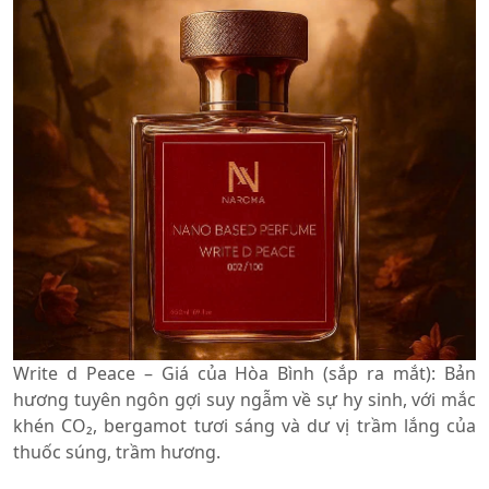
Write d Peace – Giá của Hòa Bình (sắp ra mắt): Bản
hương tuyên ngôn gợi suy ngẫm về sự hy sinh, với mắc
khén CO₂, bergamot tươi sáng và dư vị trầm lắng của
thuốc súng, trầm hương.