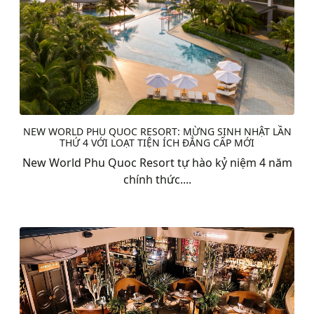
NEW WORLD PHU QUOC RESORT: MỪNG SINH NHẬT LẦN
THỨ 4 VỚI LOẠT TIỆN ÍCH ĐẲNG CẤP MỚI
New World Phu Quoc Resort tự hào kỷ niệm 4 năm
chính thức....