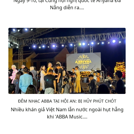
Ngày 9-10, tại Cung hội nghị quốc tế Ariyana Đà
Nẵng diễn ra....
ĐÊM NHẠC ABBA TẠI HỘI AN: BỊ HỦY PHÚT CHÓT
Nhiều khán giả Việt Nam lẫn nước ngoài hụt hẫng
khi 'ABBA Music....