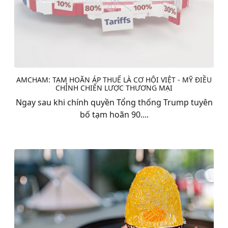
AMCHAM: TẠM HOÃN ÁP THUẾ LÀ CƠ HỘI VIỆT - MỸ ĐIỀU
CHỈNH CHIẾN LƯỢC THƯƠNG MẠI
Ngay sau khi chính quyền Tổng thống Trump tuyên
bố tạm hoãn 90....