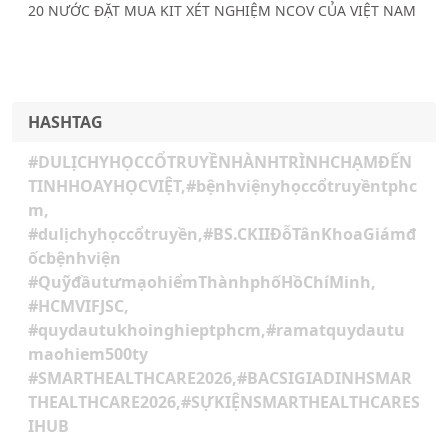
20 NƯỚC ĐẶT MUA KIT XÉT NGHIỆM NCOV CỦA VIỆT NAM
HASHTAG
#DULỊCHYHỌCCỔTRUYỀNHÀNHTRÌNHCHẠMĐẾN
TINHHOAYHỌCVIỆT,#bệnhviệnyhọccổtruyềntphc
m,
#dulịchyhọccổtruyền,#BS.CKIIĐỗTânKhoaGiámđ
ốcbệnhviện
#QuỹđầutưmạohiểmThànhphốHồChíMinh,
#HCMVIFJSC,
#quydautukhoinghieptphcm,#ramatquydautu
maohiem500ty
#SMARTHEALTHCARE2026,#BACSIGIADINHSMAR
THEALTHCARE2026,#SỰKIỆNSMARTHEALTHCARES
IHUB