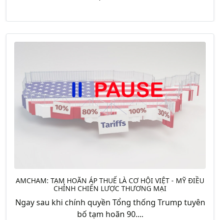
AMCHAM: TẠM HOÃN ÁP THUẾ LÀ CƠ HỘI VIỆT - MỸ ĐIỀU
CHỈNH CHIẾN LƯỢC THƯƠNG MẠI
Ngay sau khi chính quyền Tổng thống Trump tuyên
bố tạm hoãn 90....