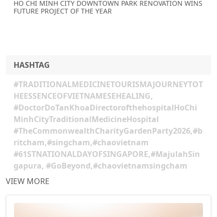
HO CHI MINH CITY DOWNTOWN PARK RENOVATION WINS
FUTURE PROJECT OF THE YEAR
HASHTAG
#TRADITIONALMEDICINETOURISMAJOURNEYTOT
HEESSENCEOFVIETNAMESEHEALING,
#DoctorDoTanKhoaDirectorofthehospitalHoChi
MinhCityTraditionalMedicineHospital
#TheCommonwealthCharityGardenParty2026,#b
ritcham,#singcham,#chaovietnam
#61STNATIONALDAYOFSINGAPORE,#MajulahSin
gapura, #GoBeyond,#chaovietnamsingcham
VIEW MORE