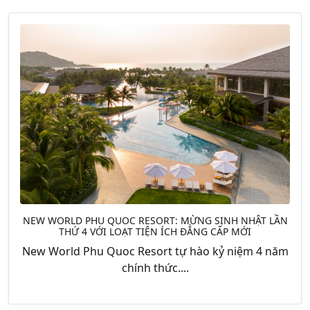
NEW WORLD PHU QUOC RESORT: MỪNG SINH NHẬT LẦN
THỨ 4 VỚI LOẠT TIỆN ÍCH ĐẲNG CẤP MỚI
New World Phu Quoc Resort tự hào kỷ niệm 4 năm
chính thức....