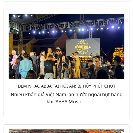
ĐÊM NHẠC ABBA TẠI HỘI AN: BỊ HỦY PHÚT CHÓT
Nhiều khán giả Việt Nam lẫn nước ngoài hụt hẫng
khi 'ABBA Music....