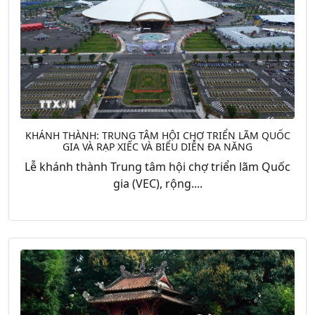
KHÁNH THÀNH: TRUNG TÂM HỘI CHỢ TRIỂN LÃM QUỐC
GIA VÀ RẠP XIẾC VÀ BIỂU DIỄN ĐA NĂNG
Lễ khánh thành Trung tâm hội chợ triển lãm Quốc
gia (VEC), rộng....