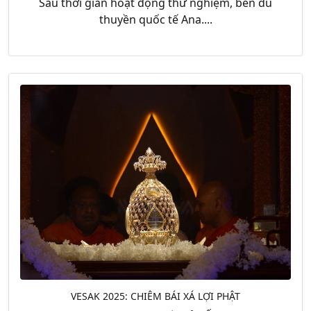
Sau thời gian hoạt động thử nghiệm, bến du
thuyền quốc tế Ana....
VESAK 2025: CHIÊM BÁI XÁ LỢI PHẬT