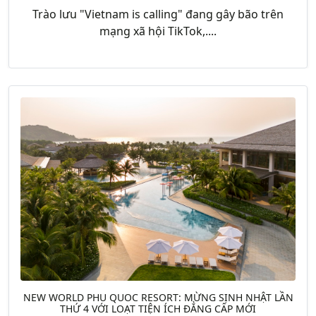
Trào lưu "Vietnam is calling" đang gây bão trên
mạng xã hội TikTok,....
NEW WORLD PHU QUOC RESORT: MỪNG SINH NHẬT LẦN
THỨ 4 VỚI LOẠT TIỆN ÍCH ĐẲNG CẤP MỚI