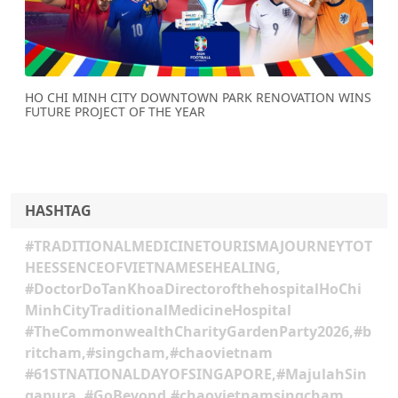
Previous
Next
HO CHI MINH CITY DOWNTOWN PARK RENOVATION WINS
FUTURE PROJECT OF THE YEAR
HASHTAG
#TRADITIONALMEDICINETOURISMAJOURNEYTOT
HEESSENCEOFVIETNAMESEHEALING,
#DoctorDoTanKhoaDirectorofthehospitalHoChi
MinhCityTraditionalMedicineHospital
#TheCommonwealthCharityGardenParty2026,#b
ritcham,#singcham,#chaovietnam
#61STNATIONALDAYOFSINGAPORE,#MajulahSin
gapura, #GoBeyond,#chaovietnamsingcham