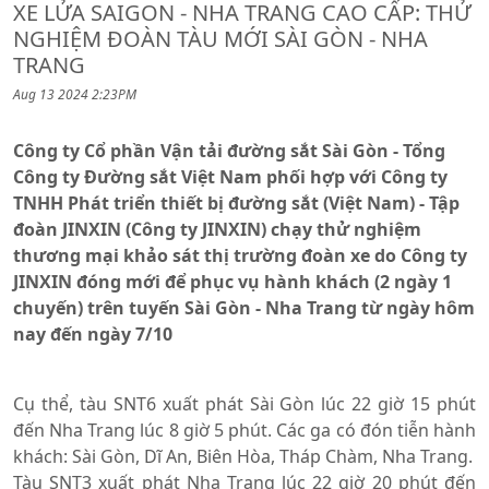
XE LỬA SAIGON - NHA TRANG CAO CẤP: THỬ
NGHIỆM ĐOÀN TÀU MỚI SÀI GÒN - NHA
TRANG
Aug 13 2024 2:23PM
Công ty Cổ phần Vận tải đường sắt Sài Gòn - Tổng
Công ty Đường sắt Việt Nam phối hợp với Công ty
TNHH Phát triển thiết bị đường sắt (Việt Nam) - Tập
đoàn JINXIN (Công ty JINXIN) chạy thử nghiệm
thương mại khảo sát thị trường đoàn xe do Công ty
JINXIN đóng mới để phục vụ hành khách (2 ngày 1
chuyến) trên tuyến Sài Gòn - Nha Trang từ ngày hôm
nay đến ngày 7/10
Cụ thể, tàu SNT6 xuất phát Sài Gòn lúc 22 giờ 15 phút
đến Nha Trang lúc 8 giờ 5 phút. Các ga có đón tiễn hành
khách: Sài Gòn, Dĩ An, Biên Hòa, Tháp Chàm, Nha Trang.
Tàu SNT3 xuất phát Nha Trang lúc 22 giờ 20 phút đến