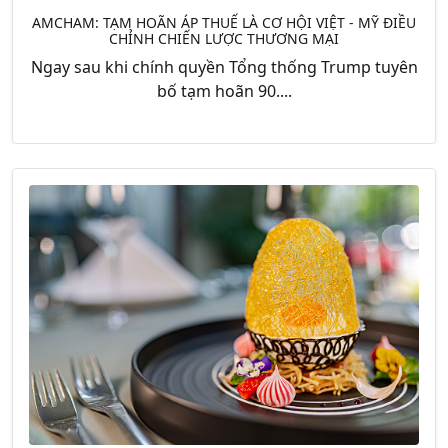
AMCHAM: TẠM HOÃN ÁP THUẾ LÀ CƠ HỘI VIỆT - MỸ ĐIỀU
CHỈNH CHIẾN LƯỢC THƯƠNG MẠI
Ngay sau khi chính quyền Tổng thống Trump tuyên
bố tạm hoãn 90....