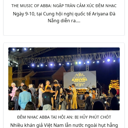
THE MUSIC OF ABBA: NGẬP TRÀN CẢM XÚC ĐÊM NHẠC
Ngày 9-10, tại Cung hội nghị quốc tế Ariyana Đà
Nẵng diễn ra....
ĐÊM NHẠC ABBA TẠI HỘI AN: BỊ HỦY PHÚT CHÓT
Nhiều khán giả Việt Nam lẫn nước ngoài hụt hẫng