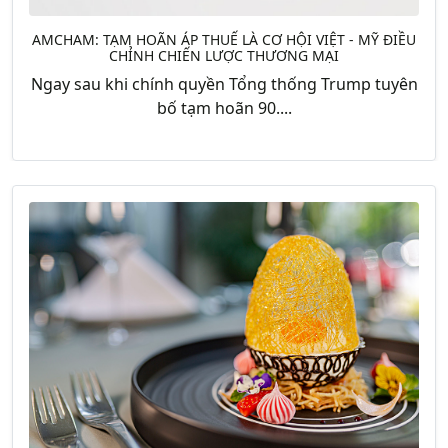
AMCHAM: TẠM HOÃN ÁP THUẾ LÀ CƠ HỘI VIỆT - MỸ ĐIỀU
CHỈNH CHIẾN LƯỢC THƯƠNG MẠI
Ngay sau khi chính quyền Tổng thống Trump tuyên
bố tạm hoãn 90....