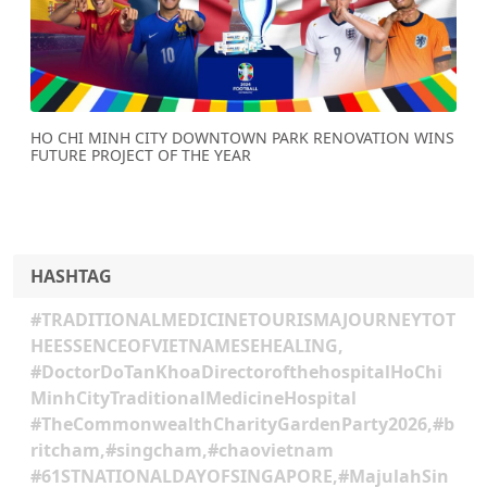
Previous
Next
HO CHI MINH CITY DOWNTOWN PARK RENOVATION WINS
FUTURE PROJECT OF THE YEAR
HASHTAG
#TRADITIONALMEDICINETOURISMAJOURNEYTOT
HEESSENCEOFVIETNAMESEHEALING,
#DoctorDoTanKhoaDirectorofthehospitalHoChi
MinhCityTraditionalMedicineHospital
#TheCommonwealthCharityGardenParty2026,#b
ritcham,#singcham,#chaovietnam
#61STNATIONALDAYOFSINGAPORE,#MajulahSin