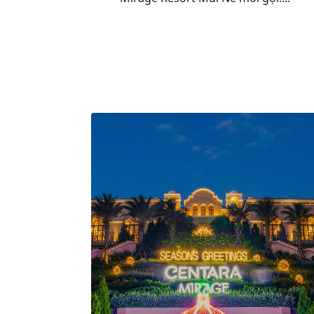
Chào đón tháng 4 rộn ràng, Centara
Mirage Resort Mũi Né mời gọi....