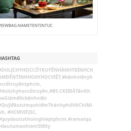
Previous
Next
20 NƯỚC ĐẶT MUA KIT XÉT NGHIỆM NCOV CỦA
VIỆT NAM
HASHTAG
#DULỊCHYHỌCCỔTRUYỀNHÀNHTRÌNHCH
ẠMĐẾNTINHHOAYHỌCVIỆT,#bệnhviệnyh
ọccổtruyềntphcm,
#dulịchyhọccổtruyền,#BS.CKIIĐỗTânKh
oaGiámđốcbệnhviện
#QuỹđầutưmạohiểmThànhphốHồChíMi
nh, #HCMVIFJSC,