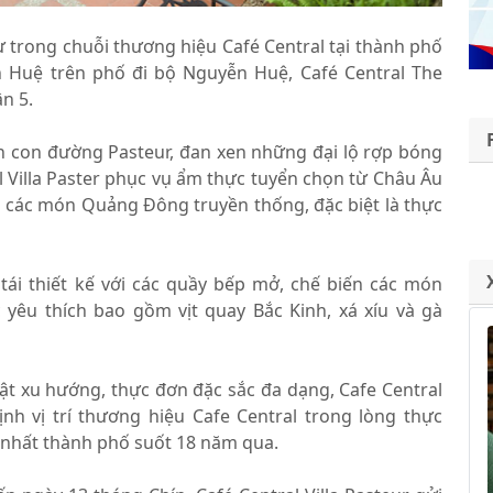
tư trong chuỗi thương hiệu Café Central tại thành phố
n Huệ trên phố đi bộ Nguyễn Huệ, Café Central The
n 5.
ên con đường Pasteur, đan xen những đại lộ rợp bóng
l Villa Paster phục vụ ẩm thực tuyển chọn từ Châu Âu
i các món Quảng Đông truyền thống, đặc biệt là thực
tái thiết kế với các quầy bếp mở, chế biến các món
yêu thích bao gồm vịt quay Bắc Kinh, xá xíu và gà
t xu hướng, thực đơn đặc sắc đa dạng, Cafe Central
nh vị trí thương hiệu Cafe Central trong lòng thực
n nhất thành phố suốt 18 năm qua.