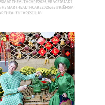
#quydautukhoinghieptphcm,#ramatqu
ydautumaohiem500ty
#SMARTHEALTHCARE2026,#BACSIGIADI
NHSMARTHEALTHCARE2026,#SỰKIỆNSM
ARTHEALTHCARESIHUB