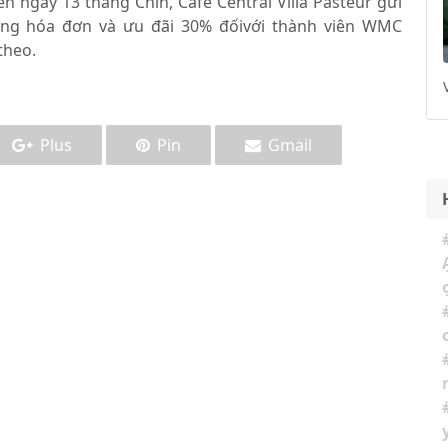
n ngày 13 tháng Chín, Café Central Villa Pasteur gửi
ổng hóa đơn và ưu đãi 30% đốivới thành viên WMC
theo.
Plus
Pin
Gmail