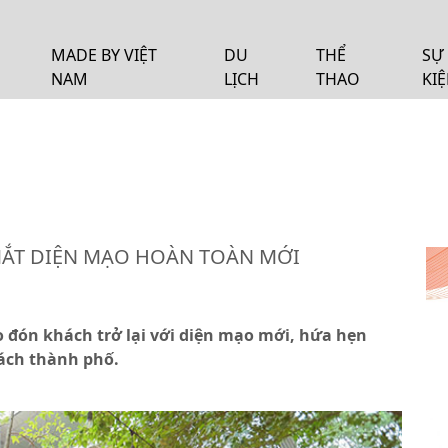
MADE BY VIỆT
DU
THỂ
SỰ
NAM
LỊCH
THAO
KI
 MẮT DIỆN MẠO HOÀN TOÀN MỚI
ào đón khách trở lại với diện mạo mới, hứa hẹn
ách thành phố.