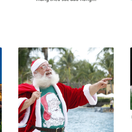
Khi làn gió xuân nhẹ nhàng thoảng qua,
mang theo sắc đào hồng....