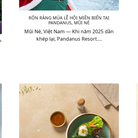
RỘN RÀNG MÙA LỄ HỘI MIỀN BIỂN TẠI
PANDANUS, MŨI NÉ
Mũi Né, Việt Nam — Khi năm 2025 dần
khép lại, Pandanus Resort....
P