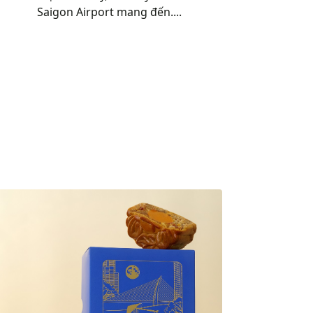
LỄ HỘI GẮN KẾT TRỌN VẸN
Mùa lễ hội năm nay, Holiday Inn & Suites
Saigon Airport mang đến....