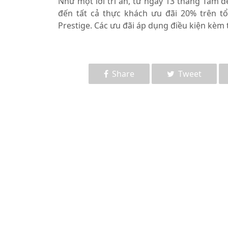
Như một lời tri ân, từ ngày 13 tháng Tám đế
đến tất cả thực khách ưu đãi 20% trên t
Prestige. Các ưu đãi áp dụng điều kiện kèm 
Share
Tweet