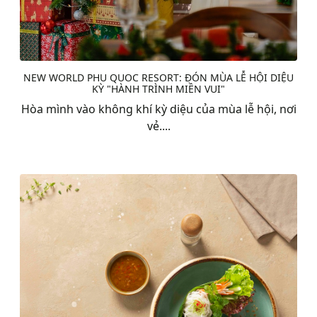
NEW WORLD PHU QUOC RESORT: ĐÓN MÙA LỄ HỘI DIỆU
KỲ "HÀNH TRÌNH MIỀN VUI"
Hòa mình vào không khí kỳ diệu của mùa lễ hội, nơi
vẻ....