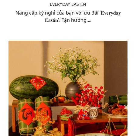
EVERYDAY EASTIN
Nâng cấp kỳ nghỉ của bạn với ưu đãi '𝐄𝐯𝐞𝐫𝐲𝐝𝐚𝐲
𝐄𝐚𝐬𝐭𝐢𝐧'. Tận hưởng....