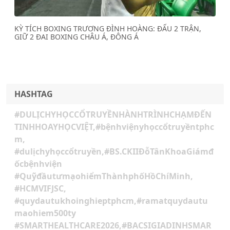
KỲ TÍCH BOXING TRƯƠNG ĐÌNH HOÀNG: ĐẤU 2 TRẬN,
GIỮ 2 ĐAI BOXING CHÂU Á, ĐÔNG Á
HASHTAG
#DULỊCHYHỌCCỔTRUYỀNHÀNHTRÌNHCHẠMĐẾN
TINHHOAYHỌCVIỆT,#bệnhviệnyhọccổtruyềntphc
m,
#dulịchyhọccổtruyền,#BS.CKIIĐỗTânKhoaGiámđ
ốcbệnhviện
#QuỹđầutưmạohiểmThànhphốHồChíMinh,
#HCMVIFJSC,
#quydautukhoinghieptphcm,#ramatquydautu
maohiem500ty
#SMARTHEALTHCARE2026,#BACSIGIADINHSMAR