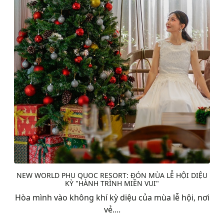
NEW WORLD PHU QUOC RESORT: ĐÓN MÙA LỄ HỘI DIỆU
KỲ "HÀNH TRÌNH MIỀN VUI"
Hòa mình vào không khí kỳ diệu của mùa lễ hội, nơi
vẻ....