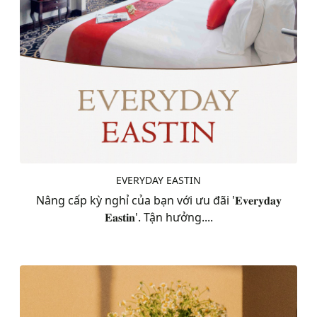
EVERYDAY EASTIN
Nâng cấp kỳ nghỉ của bạn với ưu đãi '𝐄𝐯𝐞𝐫𝐲𝐝𝐚𝐲
𝐄𝐚𝐬𝐭𝐢𝐧'. Tận hưởng....