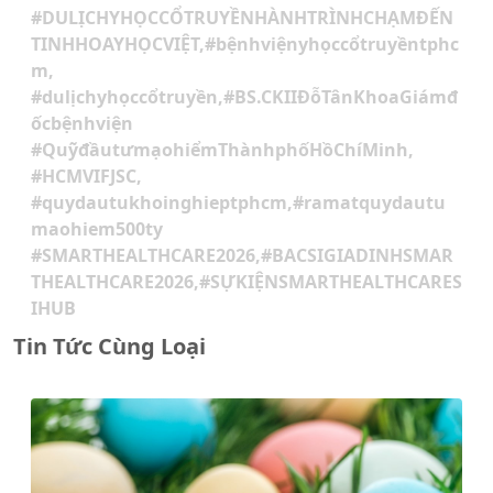
#DULỊCHYHỌCCỔTRUYỀNHÀNHTRÌNHCHẠMĐẾN
TINHHOAYHỌCVIỆT,#bệnhviệnyhọccổtruyềntphc
m,
#dulịchyhọccổtruyền,#BS.CKIIĐỗTânKhoaGiámđ
ốcbệnhviện
#QuỹđầutưmạohiểmThànhphốHồChíMinh,
#HCMVIFJSC,
#quydautukhoinghieptphcm,#ramatquydautu
maohiem500ty
#SMARTHEALTHCARE2026,#BACSIGIADINHSMAR
THEALTHCARE2026,#SỰKIỆNSMARTHEALTHCARES
IHUB
Tin Tức Cùng Loại