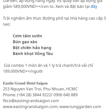
Garden, áp dụng hàng ngày. Vịt quay vẫn áp dụng giá
giảm 589,000VND++/con to. Xem và đặt bàn tại
đây
Trải nghiệm ẩm thực đường phố tại nhà hàng cao cấp 5
sao:
Cơm tấm sườn
Bún gạo xào
Bột chiên hảo hạng
Bánh khọt Vũng Tàu
Giá combo 1 món ăn và 1 ly trà chanh/trà vải chỉ
189.000VND++/người
𝐄𝐚𝐬𝐭𝐢𝐧 𝐆𝐫𝐚𝐧𝐝 𝐇𝐨𝐭𝐞𝐥 𝐒𝐚𝐢𝐠𝐨𝐧
253 Nguyen Van Troi, Phu Nhuan, HCMC
Phone: (+84 28) 3844 9222/ 0906 640 889
fbco@eastingrandsaigon.com
www.eastingrandsaigon.com; www.tunggarden.com