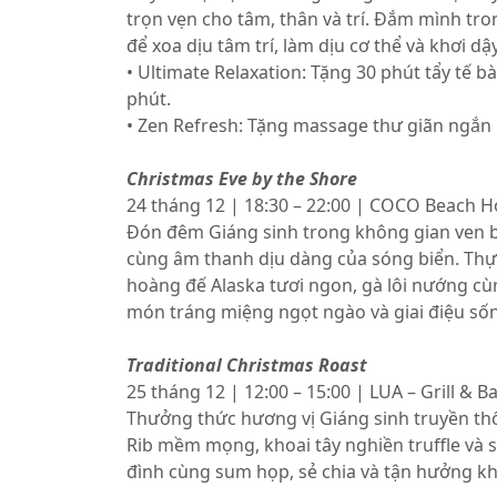
trọn vẹn cho tâm, thân và trí. Đắm mình tron
để xoa dịu tâm trí, làm dịu cơ thể và khơi 
• Ultimate Relaxation: Tặng 30 phút tẩy tế b
phút.
• Zen Refresh: Tặng massage thư giãn ngắn k
Christmas Eve by the Shore
24 tháng 12 | 18:30 – 22:00 | COCO Beach 
Đón đêm Giáng sinh trong không gian ven bi
cùng âm thanh dịu dàng của sóng biển. Thự
hoàng đế Alaska tươi ngon, gà lôi nướng c
món tráng miệng ngọt ngào và giai điệu số
Traditional Christmas Roast
25 tháng 12 | 12:00 – 15:00 | LUA – Grill & B
Thưởng thức hương vị Giáng sinh truyền th
Rib mềm mọng, khoai tây nghiền truffle và s
đình cùng sum họp, sẻ chia và tận hưởng kh