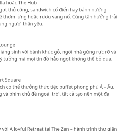
villa hoặc The Hub
ngọt thủ công, sandwich cổ điển hay bánh nướng
ê thơm lừng hoặc rượu vang nổ. Cùng tận hưởng trải
ùng người thân yêu.
 Lounge
áng sinh với bánh khúc gỗ, ngôi nhà gừng rực rỡ và
lý tưởng mà mọi tín đồ hảo ngọt không thể bỏ qua.
ort Square
ch có thể thưởng thức tiệc buffet phong phú Á – Âu,
và phim chủ đề ngoài trời, tất cả tạo nên một đại
với A Joyful Retreat tại The Zen – hành trình thư giãn