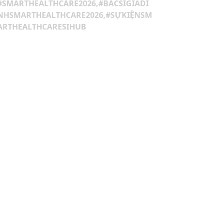
#quydautukhoinghieptphcm,#ramatqu
ydautumaohiem500ty
#SMARTHEALTHCARE2026,#BACSIGIADI
NHSMARTHEALTHCARE2026,#SỰKIỆNSM
ARTHEALTHCARESIHUB