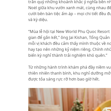
trân quý những khoảnh khắc ý nghĩa bên nh
Noël giữa khu vườn xanh mát, cùng nhau đế
cười bên bàn tiệc ấm áp – mọi chi tiết đều
và kỳ diệu.
“Mùa lễ hội tại New World Phu Quoc Resort k
gian để gắn kết,” ông Jai Kishan, Tổng Quả
mỗi vị khách đều cảm thấy mình thuộc về n
hay tạo nên những kỷ niệm riêng. Chính nhữ
biến kỳ nghỉ thành trải nghiệm khó quên.”
Từ những hành trình khám phá đầy niềm vui 
thiên nhiên thanh bình, khu nghỉ dưỡng mở 
được tỏa sáng rực rỡ hơn bao giờ hết.