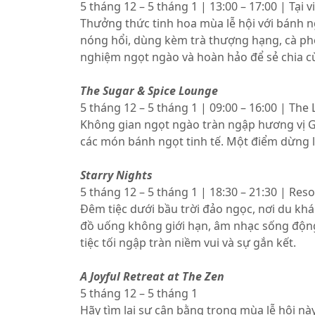
5 tháng 12 – 5 tháng 1 | 13:00 – 17:00 | Tại 
Thưởng thức tinh hoa mùa lễ hội với bánh 
nóng hổi, dùng kèm trà thượng hạng, cà ph
nghiệm ngọt ngào và hoàn hảo để sẻ chia c
The Sugar & Spice Lounge
5 tháng 12 – 5 tháng 1 | 09:00 – 16:00 | The
Không gian ngọt ngào tràn ngập hương vị Gi
các món bánh ngọt tinh tế. Một điểm dừng 
Starry Nights
5 tháng 12 – 5 tháng 1 | 18:30 – 21:30 | Res
Đêm tiệc dưới bầu trời đảo ngọc, nơi du khá
đồ uống không giới hạn, âm nhạc sống động 
tiệc tối ngập tràn niềm vui và sự gắn kết.
A Joyful Retreat at The Zen
5 tháng 12 – 5 tháng 1
Hãy tìm lại sự cân bằng trong mùa lễ hội này 