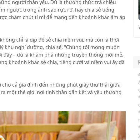
ững người thân yêu. Dù là thưởng thức trà chiều
m ngược trong ánh sao rực rỡ, hay chia sẻ tiếng
 được chăm chút tỉ mỉ để mang đến khoảnh khắc ấm áp
hông chỉ là dịp để sẻ chia niềm vui, mà còn là thời
n lý khu nghỉ dưỡng, chia sẻ. “Chúng tôi mong muốn
ơi đây – dù là khám phá những truyền thống mới mẻ,
ng khoảnh khắc sẻ chia, tiếng cười và niềm vui ấy đã
cho cả gia đình đến những phút giây thư thái giữa
ra một thế giới nơi tinh thần gắn kết và yêu thương