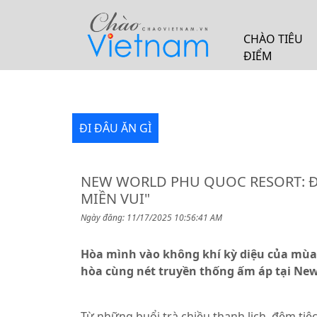
CHÀO TIÊU
ĐIỂM
ĐI ĐÂU ĂN GÌ
NEW WORLD PHU QUOC RESORT: Đ
MIỀN VUI"
Ngày đăng: 11/17/2025 10:56:41 AM
Hòa mình vào không khí kỳ diệu của mùa l
hòa cùng nét truyền thống ấm áp tại Ne
Từ những buổi trà chiều thanh lịch, đêm tiệ