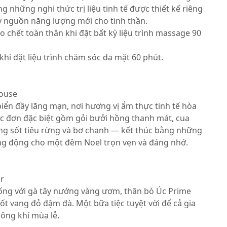
g những nghi thức trị liệu tinh tế được thiết kế riêng
dậy nguồn năng lượng mới cho tinh thần.
ào chết toàn thân khi đặt bất kỳ liệu trình massage 90
hi đặt liệu trình chăm sóc da mặt 60 phút.
House
ển đầy lãng mạn, nơi hương vị ẩm thực tinh tế hòa
c đơn đặc biệt gồm gỏi bưởi hồng thanh mát, cua
ùng sốt tiêu rừng và bơ chanh — kết thúc bằng những
ng động cho một đêm Noel trọn vẹn và đáng nhớ.
ar
ống với gà tây nướng vàng ươm, thăn bò Úc Prime
ốt vang đỏ đậm đà. Một bữa tiệc tuyệt vời để cả gia
ông khí mùa lễ.