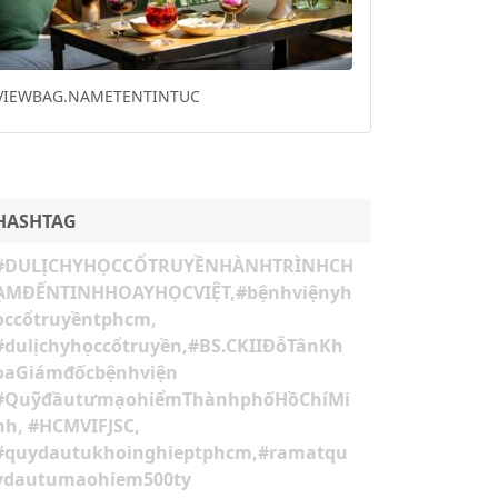
Previous
Next
20 NƯỚC ĐẶT MUA KIT XÉT NGHIỆM NCOV CỦA
VIỆT NAM
HASHTAG
#DULỊCHYHỌCCỔTRUYỀNHÀNHTRÌNHCH
ẠMĐẾNTINHHOAYHỌCVIỆT,#bệnhviệnyh
ọccổtruyềntphcm,
#dulịchyhọccổtruyền,#BS.CKIIĐỗTânKh
oaGiámđốcbệnhviện
#QuỹđầutưmạohiểmThànhphốHồChíMi
nh, #HCMVIFJSC,