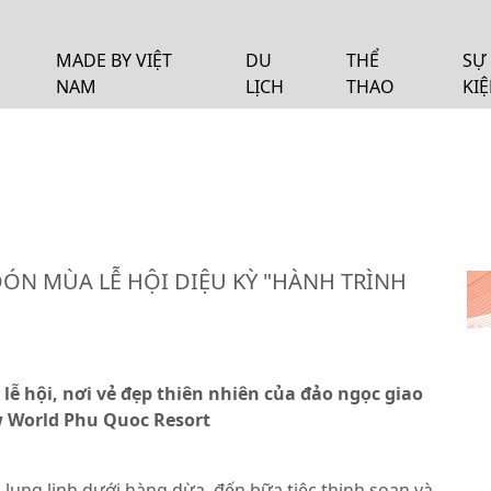
MADE BY VIỆT
DU
THỂ
SỰ
NAM
LỊCH
THAO
KI
ÓN MÙA LỄ HỘI DIỆU KỲ "HÀNH TRÌNH
ễ hội, nơi vẻ đẹp thiên nhiên của đảo ngọc giao
w World Phu Quoc Resort
c lung linh dưới hàng dừa, đến bữa tiệc thịnh soạn và