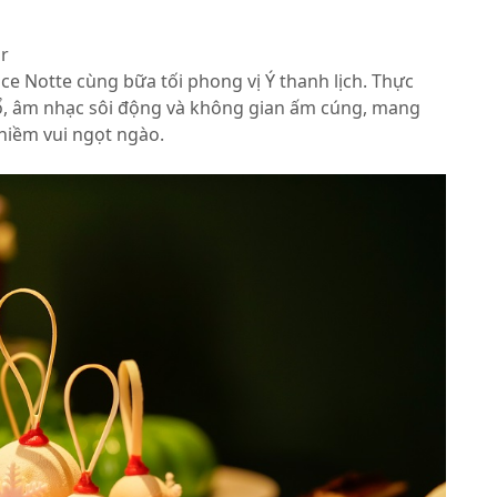
ar
 Notte cùng bữa tối phong vị Ý thanh lịch. Thực
ổ, âm nhạc sôi động và không gian ấm cúng, mang
 niềm vui ngọt ngào.