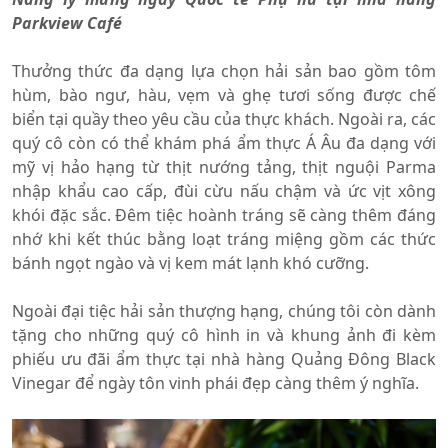
Parkview Café
Thưởng thức đa dạng lựa chọn hải sản bao gồm tôm
hùm, bào ngư, hàu, vẹm và ghẹ tươi sống được chế
biển tại quầy theo yêu cầu của thực khách. Ngoài ra, các
quý cô còn có thể khám phá ẩm thực Á Âu đa dạng với
mỹ vị hảo hạng từ thịt nướng tảng, thịt nguội Parma
nhập khẩu cao cấp, đùi cừu nấu chậm và ức vịt xông
khói đặc sắc. Đêm tiệc hoành tráng sẽ càng thêm đáng
nhớ khi kết thúc bằng loạt tráng miệng gồm các thức
bánh ngọt ngào và vị kem mát lạnh khó cưỡng.
Ngoài đại tiệc hải sản thượng hạng, chúng tôi còn dành
tặng cho những quý cô hình in và khung ảnh đi kèm
phiếu ưu đãi ẩm thực tại nhà hàng Quảng Đông Black
Vinegar để ngày tôn vinh phái đẹp càng thêm ý nghĩa.