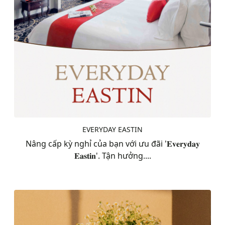
EVERYDAY EASTIN
Nâng cấp kỳ nghỉ của bạn với ưu đãi '𝐄𝐯𝐞𝐫𝐲𝐝𝐚𝐲
𝐄𝐚𝐬𝐭𝐢𝐧'. Tận hưởng....