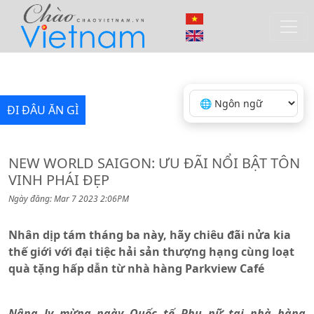
ĐI ĐÂU ĂN GÌ
NEW WORLD SAIGON: ƯU ĐÃI NỔI BẬT TÔN
VINH PHÁI ĐẸP
Ngày đăng: Mar 7 2023 2:06PM
Nhân dịp tám tháng ba này, hãy chiêu đãi nửa kia
thế giới với đại tiệc hải sản thượng hạng cùng loạt
quà tặng hấp dẫn từ nhà hàng Parkview Café
Nâng ly mừng ngày Quốc tế Phụ nữ tại nhà hàng