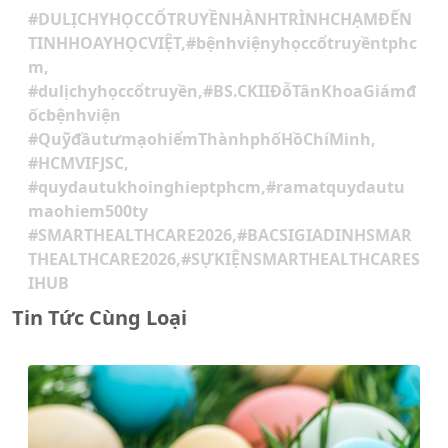
#DULỊCHYHỌCCỔTRUYỀNHÀNHTRÌNHCHẠMĐẾN
TINHHOAYHỌCVIỆT,#bệnhviệnyhọccổtruyềntphc
m,
#dulịchyhọccổtruyền,#BS.CKIIĐỗTânKhoaGiámđ
ốcbệnhviện
#QuỹđầutưmạohiểmThànhphốHồChíMinh,
#HCMVIFJSC,
#quydautukhoinghieptphcm,#ramatquydautu
maohiem500ty
#SMARTHEALTHCARE2026,#BACSIGIADINHSMAR
THEALTHCARE2026,#SỰKIỆNSMARTHEALTHCARES
IHUB
Tin Tức Cùng Loại