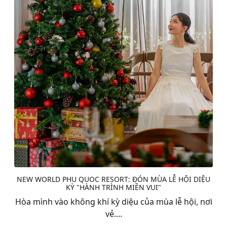
NEW WORLD PHU QUOC RESORT: ĐÓN MÙA LỄ HỘI DIỆU
KỲ "HÀNH TRÌNH MIỀN VUI"
Hòa mình vào không khí kỳ diệu của mùa lễ hội, nơi
vẻ....