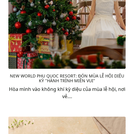
NEW WORLD PHU QUOC RESORT: ĐÓN MÙA LỄ HỘI DIỆU
KỲ "HÀNH TRÌNH MIỀN VUI"
Hòa mình vào không khí kỳ diệu của mùa lễ hội, nơi
vẻ....