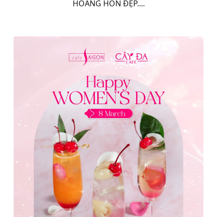
HOÀNG HÔN ĐẸP....