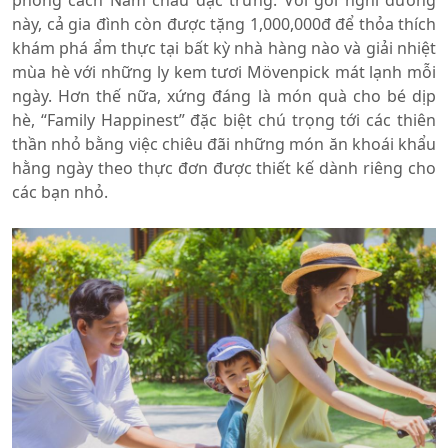
phong cách Năm châu đặc trưng. Với gói nghỉ dưỡng
này, cả gia đình còn được tặng 1,000,000đ để thỏa thích
khám phá ẩm thực tại bất kỳ nhà hàng nào và giải nhiệt
mùa hè với những ly kem tươi Mövenpick mát lạnh mỗi
ngày. Hơn thế nữa, xứng đáng là món quà cho bé dịp
hè, “Family Happinest” đặc biệt chú trọng tới các thiên
thần nhỏ bằng việc chiêu đãi những món ăn khoái khẩu
hằng ngày theo thực đơn được thiết kế dành riêng cho
các bạn nhỏ.