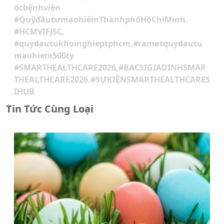
ốcbệnhviện
#QuỹđầutưmạohiểmThànhphốHồChíMinh,
#HCMVIFJSC,
#quydautukhoinghieptphcm,#ramatquydautu
maohiem500ty
#SMARTHEALTHCARE2026,#BACSIGIADINHSMAR
THEALTHCARE2026,#SỰKIỆNSMARTHEALTHCARES
IHUB
Tin Tức Cùng Loại