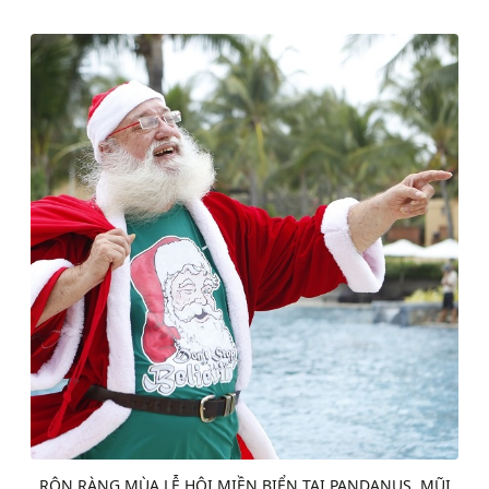
RỘN RÀNG MÙA LỄ HỘI MIỀN BIỂN TẠI PANDANUS, MŨI