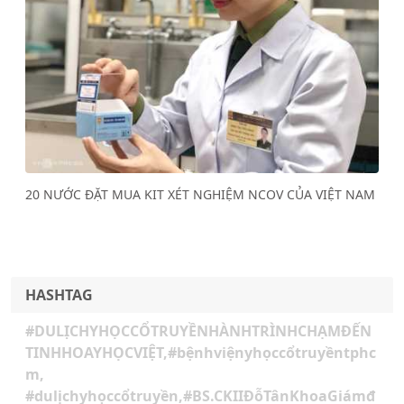
Previous
Next
20 NƯỚC ĐẶT MUA KIT XÉT NGHIỆM NCOV CỦA VIỆT NAM
HASHTAG
#DULỊCHYHỌCCỔTRUYỀNHÀNHTRÌNHCHẠMĐẾN
TINHHOAYHỌCVIỆT,#bệnhviệnyhọccổtruyềntphc
m,
#dulịchyhọccổtruyền,#BS.CKIIĐỗTânKhoaGiámđ